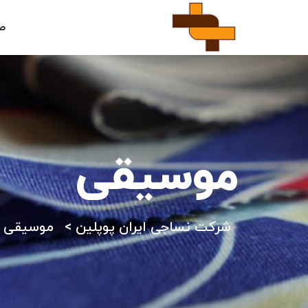
ص
موسیقی
شرکت نساجی ایران پوپلین
>
موسیقی