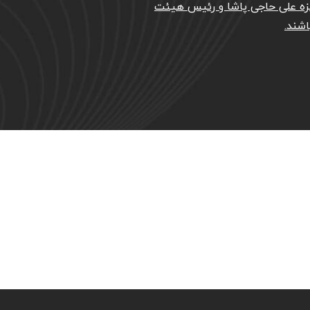
زه علی حاجی پاشا و رئیس هیئت
شند.