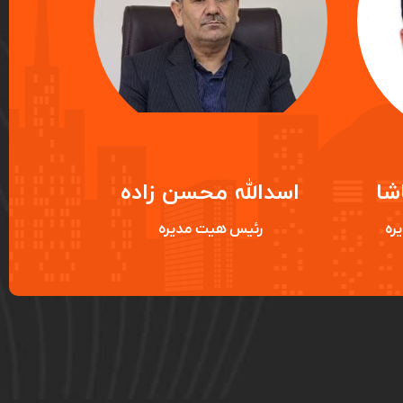
شا
اسدالله محسن زاده
عبد
ره
رئیس هیت مدیره
نائ