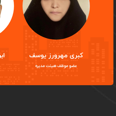
ن
کبری مهرورز یوسف
اب
ره
عضو موظف هیئت مدیره