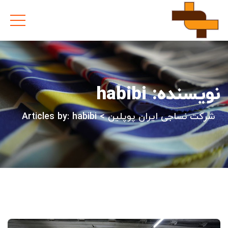
نویسنده:
habibi
شرکت نساجی ایران پوپلین
>
Articles by: habibi