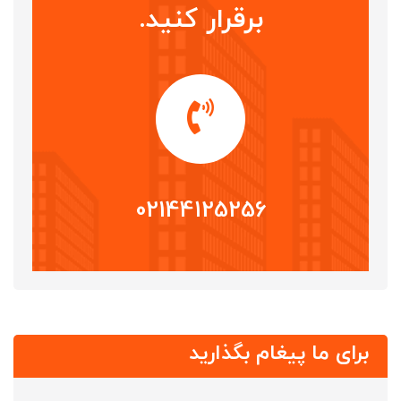
برقرار کنید.
02144125256
برای ما پیغام بگذارید